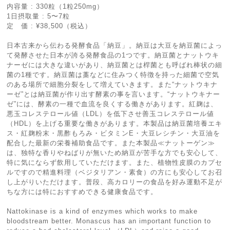
内容量 : 330粒（1粒250mg）
1日摂取量 : 5〜7粒
定 価 : ¥38,500（税込）
日本古来から伝わる発酵食品「納豆」。納豆は大豆を納豆菌によっ
て発酵させた日本が誇る発酵食品の1つです。納豆菌とナットウキ
ナーゼには大きな違いがあり、納豆菌とは桿菌とも呼ばれ棒状の細
菌の1種です。納豆菌は藁などに住みつく特徴を持った細菌で空気
のある場所で細胞分裂をして増えていきます。また“ナットウキナ
ーゼ”とは納豆菌が作り出す酵素の事を言います。“ナットウキナー
ゼ”には、酵素の一種で血流を良くする働きがあります。紅麹は、
悪玉コレステロール値（LDL）を低下させ善玉コレステロール値
（HDL）を上げる重要な働きがあります。本製品は納豆菌培養エキ
ス・紅麹粉末・黒酢もろみ・ビタミンE・大豆レシチン・大豆油を
配合した最新の栄養補助食品です。また本製品≪ナットーゲン≫
は、独特な香りやねばりが無いため納豆が苦手な方でも安心して、
特に気にならず飲用していただけます。また、植物性皮膜のカプセ
ルですので精進料理（ベジタリアン・素食）の方にも安心してお召
し上がりいただけます。普段、高カロリーの食品を好み運動不足が
ちな方には特におすすめできる健康食品です。
Nattokinase is a kind of enzymes which works to make
bloodstream better. Monascus has an important function to