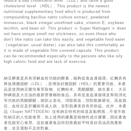
reduce a bad cholesterol level （LDL）and raise a good
cholesterol level （HDL）. This product is the newest
nutritional supplementary food which is produced from
compounding bacillus natto culture extract, powdered
monascus, black vinegar unrefined sake, vitamin E, soybean
lecithin, and bean oil. This product ≪ Super Nattogen ≫ does
not have unique smell nor stickiness, so even those who
don’t like natto can take this easily, and vegetable food eater
（vegetarian, usual dieter）can also take this comfortably as
it is made of vegetable film covered capsule. This product
can be recommended especially to the persons who like oily
high caloric food and are lack of exercise.
納豆酵素是具有溶解血栓功能的酵素，能夠促進血液循環。紅麴具有
降低壞膽固醇（LDL），並增加好膽固醇（HDL）的重要功效。本產
品是使用納豆菌培養萃取物、紅麴粉末、黑醋醪醋、維生素Ｅ、大豆
卵磷脂及大豆油的最新營養輔助食品。具有促進血液循環及幫助消化
等功效的黑醋醪醋，能防止老化、消除瘀血，預防動脈硬化、高血脂
症、血栓症及肝臟病等成人病，並對肌膚美容有所助益。此外，本產
品《Super NATTOGEN》沒有納豆特有的味道及黏稠感，不僅不敢
吃納豆的人也能食用，加上使用的膠囊是植物性成分膠囊，因此素食
者也能安心食用。這款健康食品特別推薦給平時喜好高油高熱量飲
食，並且運動不足的對象。