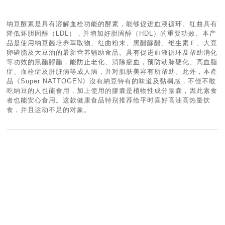
纳豆酵素是具有溶解血栓功能的酵素，能够促进血液循环。红曲具有
降低坏胆固醇（LDL），并增加好胆固醇（HDL）的重要功效。本产
品是使用纳豆菌培养萃取物、红曲粉末、黑醋醪醋、维生素Ｅ、大豆
卵磷脂及大豆油的最新营养辅助食品。具有促进血液循环及帮助消化
等功效的黑醋醪醋，能防止老化、消除瘀血，预防动脉硬化、高血脂
症、血栓症及肝脏病等成人病，并对肌肤美容有所帮助。此外，本產
品《Super NATTOGEN》沒有納豆特有的味道及黏稠感，不僅不敢
吃納豆的人也能食用，加上使用的膠囊是植物性成分膠囊，因此素食
者也能安心食用。这款健康食品特别推荐给平时喜好高油高热量饮
食，并且运动不足的对象。