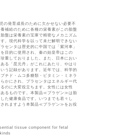
胎児の発育成長のために欠かせない必要不
栄養補給のために各種の栄養素がこの胎盤
、胎盤は栄養素の宝庫で精密なメカニズム
ます。現代科学を以って未だ解明できない
プラセンタは歴史的に中国では「紫河車」
精を目的に使用され、秦の始皇帝はこの
て珍重しておりました。また、日本におい
もある「昆元丹」がこれにあたり、やはり
という記録があります。近年では、科学的
ぺプチド・ムコ多糖類・ビタミン・ミネラ
明らかにされ、プラセンタはエネルギー代
けるのに大変役立ちます。女性には女性
があるものです。本製品≪プラゲン≫は胎
にした健康食品です。いつまでも若々し
ごされますよう本製品≪プラゲン≫をお役
sential tissue component for fetal
kinds