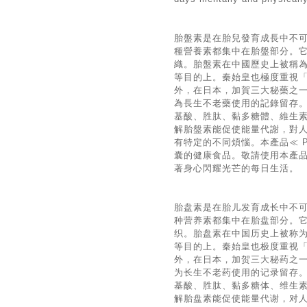
胎盤素是在胎兒發育成長中不
種營養素都集中在胎盤部分。
織。胎盤素在中國歷史上被稱
等目的上。秦始皇也極度重視
外，在日本，加賀三大秘藥之
為長生不老藥使用的記錄留存
基酸、胜肽、黏多糖體、維生
解胎盤素能促使能量代謝，對
有特定的不同煩惱。本產品≪ P
囊的健康食品。敬請使用本產品≪
著身心閃耀光芒的每日生活。
胎盘素是在胎儿发育成长中不
种营养素都集中在胎盘部分。
织。胎盘素在中国历史上被称
等目的上。秦始皇也极度重视
外，在日本，加贺三大秘药之
为长生不老药使用的记录留存
基酸、胜肽、黏多糖体、维生
解胎盘素能促使能量代谢，对