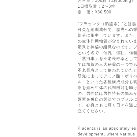
内容量 : 300粒（1粒300mg）
1日摂取量 : 2〜3粒
定 価 : ¥36,500
“プラセンタ（胎盤素）”とは
可欠な組織成分で、胎児への
部分に集中しています。また
の生体作用物質が含まれてい
驚異と神秘の組織なのです。
という名で、催乳、強壮、強
「紫河車」を不老長寿薬とし
ては加賀の三大秘薬の一つで
不老長寿として使われていた
研究によってアミノ酸・ポリ
ル・といった各種構成成分も
謝を始め生体の代謝機能を助
の、男性には男性特有の悩み
盤素を独自の製法でカプセル
く、心身ともに輝く日々を過
立てください。
Placenta is an absolutely es
development, where various 