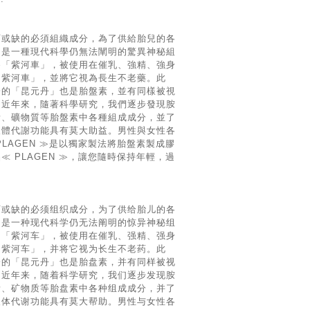
可或缺的必須組織成分，為了供給胎兒的各
它是一種現代科學仍無法闡明的驚異神秘組
為「紫河車」，被使用在催乳、強精、強身
「紫河車」，並將它視為長生不老藥。此
一的「昆元丹」也是胎盤素，並有同樣被視
。近年來，隨著科學研究，我們逐步發現胺
素、礦物質等胎盤素中各種組成成分，並了
人體代謝功能具有莫大助益。男性與女性各
LAGEN ≫是以獨家製法將胎盤素製成膠
 PLAGEN ≫，讓您隨時保持年輕，過
可或缺的必须组织成分，为了供给胎儿的各
它是一种现代科学仍无法阐明的惊异神秘组
为「紫河车」，被使用在催乳、强精、强身
「紫河车」，并将它视为长生不老药。此
一的「昆元丹」也是胎盘素，并有同样被视
。近年来，随着科学研究，我们逐步发现胺
素、矿物质等胎盘素中各种组成成分，并了
人体代谢功能具有莫大帮助。男性与女性各