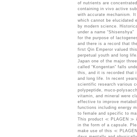
of nutrients are concentrated
containing in vivo active su
with accurate mechanism. It
which cannot be elucidated 
by modern science. Historic
under a name “Shisenshya”
for the purpose of lactogene
and there is a record that th
first Qin Emperor valued thi
perpetual youth and long life
Japan one of the major thre
called “Kongentan” falls und
this, and it is recorded that
and long life. In recent year
scientific research various
polypeptide, muco-polysacch
vitamin, and mineral were cl
effective to improve metabol
functions including energy m
to female and specific to ma
This product ≪ PLAGEN ≫ is
in the form of a capsule. Pl
make use of this ≪ PLAGEN 
days mentally and physically