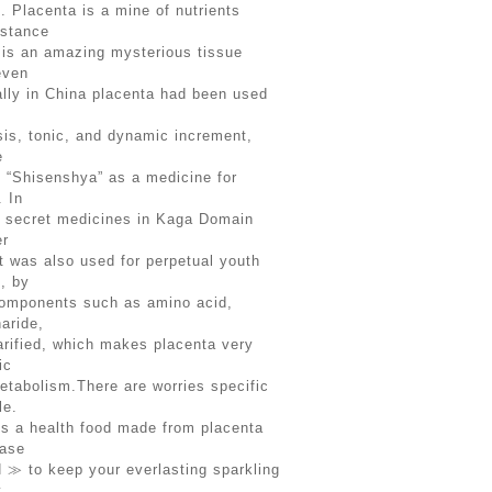
. Placenta is a mine of nutrients
bstance
 is an amazing mysterious tissue
even
ally in China placenta had been used
sis, tonic, and dynamic increment,
e
s “Shisenshya” as a medicine for
. In
e secret medicines in Kaga Domain
er
 it was also used for perpetual youth
s, by
 components such as amino acid,
aride,
arified, which makes placenta very
ic
etabolism.There are worries specific
le.
 a health food made from placenta
ease
≫ to keep your everlasting sparkling
.