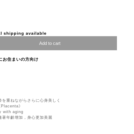
l shipping available
Add to cart
にお住まいの方向け
齢を重ねながらさらに心身美しく
《Placenta》
y with aging
隨著年齡增加，身心更加美麗