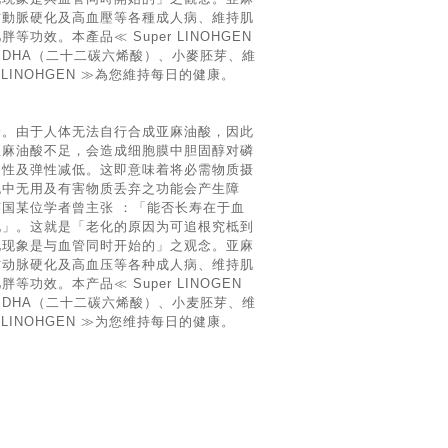
防動脈硬化及高血壓等各種成人病、維持肌
功效。本產品≪ Super LINOHGEN
DHA（二十二碳六烯酸）、小麥胚芽、維
r LINOHGEN ≫為您維持每日的健康。
分。由于人体无法自行合成亚麻油酸，因此
亚麻油酸不足，会造成细胞膜中胆固醇对磷
透性及弹性减低。这即意味着将必需物质摄
胞中无用及有害物质丢弃之功能会产生障
国某位学者曾主张 ：「能否长寿在于血
化」。这就是「老化的原因为可追根究柢到
化现象是与血管同时开始的」之观念。亚麻
防动脉硬化及高血压等各种成人病、维持肌
功效。本产品≪ Super LINOGEN
DHA（二十二碳六烯酸）、小麦胚芽、维
r LINOHGEN ≫为您维持每日的健康。