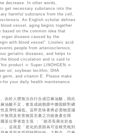
ane decrease. In other words,
 to get necessary substance into the
ary harmful substance from the cell,
osclerosis. An English scholar defines
 blood vessel, aging begins together
n is based on the common idea that
y organ disease caused by the
egin with blood vessel”. Linoleic acid
events people from arteriosclerosis,
ous geriatric diseases, and helps to
the blood circulation and is said to
y.This product ≪ Super LINOHGEN ≫
er oil, soybean lecithin, DHA
t germ, and vitamin E. Please make
or your daily health maintenance.
分。由於人體無法自行合成亞麻油酸，因此
亞麻油酸不足，會造成細胞膜中膽固醇對磷
透性及彈性減低。這即意味著將必需物質攝
胞中無用及有害物質丟棄之功能會產生障
國某位學者曾主張 ：「能否長壽在於血
化」。這就是「老化的原因為可追根究柢到
化現象是與血管同時開始的」之觀念。亞麻