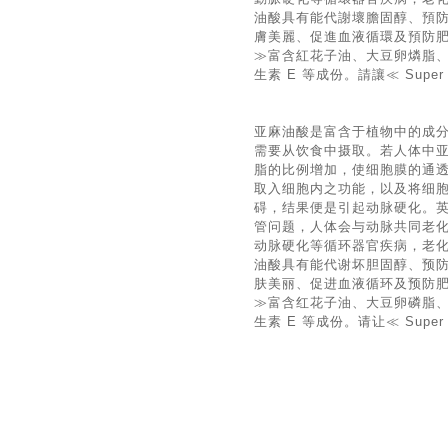
油酸具有能代謝壞膽固醇、預
膚美麗、促進血液循環及預防肥胖等
≫富含紅花子油、大豆卵燐脂、
生素 E 等成份。請讓≪ Supe
亚麻油酸是富含于植物中的成
需要从饮食中摄取。若人体中
脂的比例增加，使细胞膜的通
取入细胞内之功能，以及将细
碍，结果便是引起动脉硬化。英
管问题，人体会与动脉共同老
动脉硬化等循环器官疾病，老
油酸具有能代谢坏胆固醇、预
肤美丽、促进血液循环及预防肥胖等
≫富含红花子油、大豆卵磷脂、
生素 E 等成份。请让≪ Supe