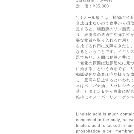
1日摂取量 : 3〜4粒
定 価 : ¥35,000
“ リノール酸 ” は、植物に
合成出来ないので食事から摂
足すると、細胞膜のリン脂質
り、細胞膜の透過性や弾力性
要な物質を取り入れる作用と
を捨てる作用に支障をきたし
なるということです。イギリス
題であり、人間は動脈と共に、
「老化の原因は動脈硬化に元
に始まる」という通念です。
動脈硬化や高血圧症や様々な
し、肥満を防止するといわれ
≫はベニバナ油、大豆レシチン
芽、ビタミンＥ等が豊富に配
維持に≪スーパーリノーゲン
Linoleic acid is much contai
composed in the body, so we 
linoleic acid is lacked in hu
phosphatide in cell membran