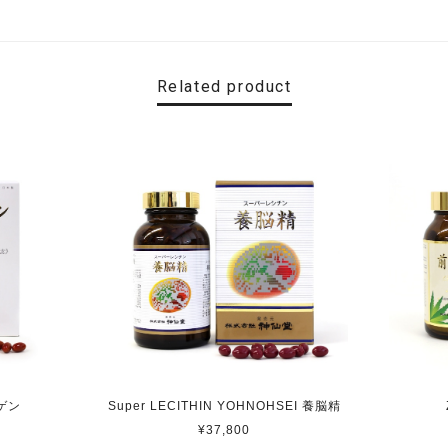
Related product
ラゲン
Super LECITHIN YOHNOHSEI 養脳精
¥37,800