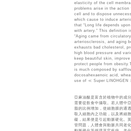
elasticity of the cell membr
problems arise in the action
cell and to dispose unnecess
which cause to induce arteri
that “Long life depends upon
with artery.” This definitio
“Aging came from circulator
arteriosclerosis, and aging b
exhausts bad cholesterol, pr
high blood pressure and vari
keep beautiful skin, improve 
protect people from obesit
is much composed by safflow
docosahexaenoic acid, whea
use of ≪ Super LINOHGEN ≫f
亞麻油酸是富含於植物中的成
需要從飲食中攝取。若人體中
脂的比例增加，使細胞膜的通
取入細胞內之功能，以及將細
礙，結果便是引起動脈硬化。英
管問題，人體會與動脈共同老
動脈硬化等循環器官疾病，老