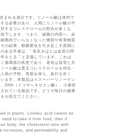
沢山含まれる成分です。リノール酸は体内で
取する必要があり、人間にリノール酸が不
に対するコレステロールの割合が多くな
が低下します。つまり、細胞の内部へ、必
、細胞内でいらなくなった物質や有害物質
、その結果、動脈硬化を引き起こす原因に
のある学者は、“ 長生きはとは血管の問
年をとる ” と定義しています。これは
づく循環器の疾患であり、老化は血管と共
リノール酸は悪玉コレステロールを排出・
成人病の予防、美肌を保ち、血行を良く
ています。本製品は≪スーパーリノーゲン
、DHA（ドコサヘキサエン酸）、小麦胚
合されている製品です。どうぞ毎日の健康
≫をお役立てください。
ned in plants. Linoleic acid cannot be
need to take it from food, then if
man body, the cholesterol ratio with
e increases, and permeability and